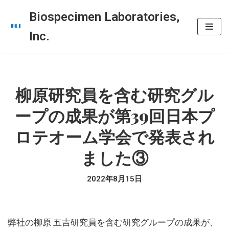
Biospecimen Laboratories,
コ
Inc.
ン
テ
ン
ツ
柳原研究員を含む研究グル
へ
ープの成果が第39回日本プ
ス
キ
ロテオーム学会で発表され
ッ
ました③
プ
2022年8月15日
弊社の柳原 五吉研究員を含む研究グループの成果が、