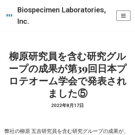
Biospecimen Laboratories,
コ
Inc.
ン
テ
ン
ツ
柳原研究員を含む研究グル
へ
ープの成果が第39回日本プ
ス
キ
ロテオーム学会で発表され
ッ
ました⑤
プ
2022年8月17日
弊社の柳原 五吉研究員を含む研究グループの成果が、