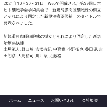
2021年10月30～31日 Webで開催された第39回日本
ヒト細胞学会学術集会で「新規滑膜肉腫細胞株の樹立
とそれにより同定した新規治療薬候補」のタイトルで
発表されました。
新規滑膜肉腫細胞株の樹立とそれにより同定した新規
治療薬候補
土屋流人, 野口玲, 吉松有紀, 申育實, 小野拓也, 桑田優, 吉
田朗彦, 大鳥精司, 川井章, 近藤格
ホーム
ニュース
お問い合わせ
会社概要