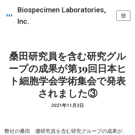
Biospecimen Laboratories,
コ
Inc.
ン
テ
ン
ツ
桑田研究員を含む研究グル
へ
ープの成果が第39回日本ヒ
ス
キ
ト細胞学会学術集会で発表
ッ
されました③
プ
2021年11月3日
弊社の桑田 優研究員を含む研究グループの成果が、